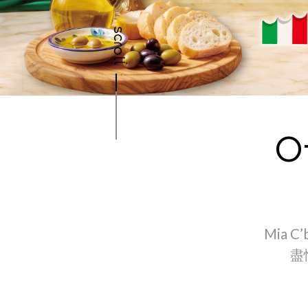
O
Mia 
盡