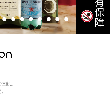
on
價值觀。
變。