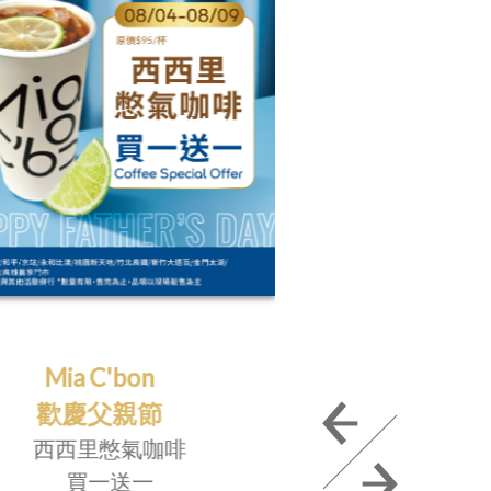
職人系列咖啡
威尼
週一咖啡日
表
買一送一
門市表