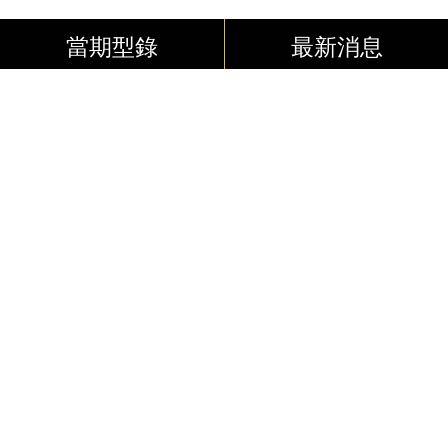
當期型錄
最新消息
聯絡我們
感謝您對
Mia C’bon
的支持與鼓勵，請不
吝將您意見告知我們，我們會儘快為您
處理。
點我聯絡客服
Contact us