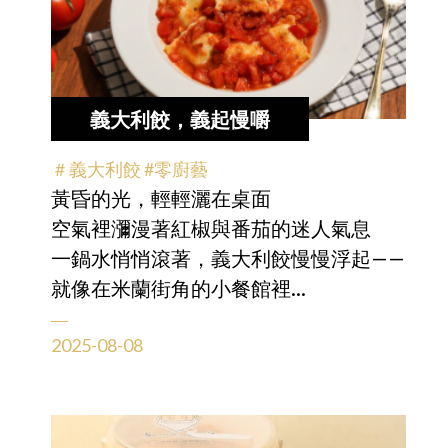
義大利餃，義起慢嚼
＃義大利餃 #零廚藝
黃昏的光，輕輕灑在桌面
空氣裡瀰漫著紅椒與番茄的迷人氣息
一鍋水悄悄滾著，義大利餃慢慢浮起——
就像在米蘭街角的小餐館裡
廚師端出剛煮好的當日特餐✨
2025-08-08
那正是義式生活裡最浪漫的日常！