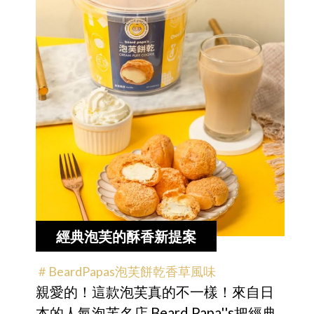
經典泡芙的酥香新提案
＃BeardPapas泡芙餅乾香草風味
親愛的！這款泡芙真的不一樣！來自日
本的人氣泡芙名店 Beard Papa''s把經典